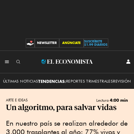
SUSCRÍBETE
NEWSLETTER
ANÚNCIATE
CONTRIBUCIONES
$1.99 DIARIOS
INI
El
SES
Economista
ÚLTIMAS NOTICIAS
TENDENCIAS:
REPORTES TRIMESTRALES
REVISIÓN 
4:00 min
ARTE E IDEAS
Lectura
Un algoritmo, para salvar vidas
En nuestro país se realizan alrededor de
3,000 trasplantes al año: 77% vivos y