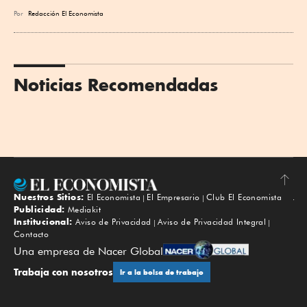
Por
Redacción El Economista
Noticias Recomendadas
Nuestros Sitios:
El Economista
El Empresario
Club El Economista
Subir
Publicidad:
Mediakit
Institucional:
Aviso de Privacidad
Aviso de Privacidad Integral
Contacto
Una empresa de Nacer Global
Trabaja con nosotros
Ir a la bolsa de trabajo