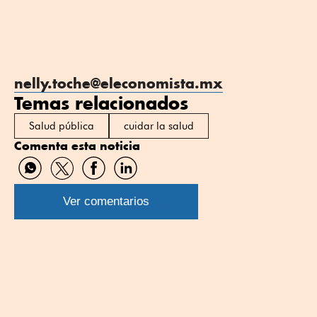
nelly.toche@eleconomista.mx
Temas relacionados
Salud pública
cuidar la salud
Comenta esta noticia
Compartir
Compartir
Compartir
Compartir
por
por
por
por
WhatsApp
Twitter
Facebook
Linkedin
Ver comentarios