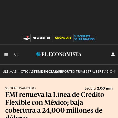
SUSCRÍBETE
NEWSLETTER
ANÚNCIATE
CONTRIBUCIONES
$1.99 DIARIOS
INI
El
SES
Economista
ÚLTIMAS NOTICIAS
TENDENCIAS:
REPORTES TRIMESTRALES
REVISIÓN 
2:00 min
SECTOR FINANCIERO
Lectura
FMI renueva la Línea de Crédito
Flexible con México; baja
cobertura a 24,000 millones de
dólares