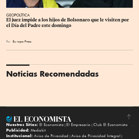
GEOPOLÍTICA
El juez impide a los hijos de Bolsonaro que le visiten por 
el Día del Padre este domingo
Por
Eu
ropa Press
Noticias Recomendadas
Nuestros Sitios:
El Economista
El Empresario
Club El Economista
Subir
Publicidad:
Mediakit
Institucional:
Aviso de Privacidad
Aviso de Privacidad Integral