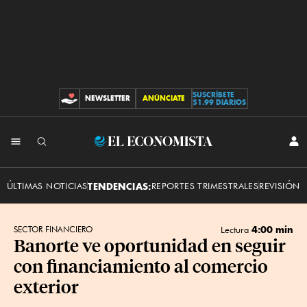
SUSCRÍBETE
NEWSLETTER
ANÚNCIATE
CONTRIBUCIONES
$1.99 DIARIOS
INI
El
SES
Economista
ÚLTIMAS NOTICIAS
TENDENCIAS:
REPORTES TRIMESTRALES
REVISIÓN 
4:00 min
SECTOR FINANCIERO
Lectura
Banorte ve oportunidad en seguir
con financiamiento al comercio
exterior