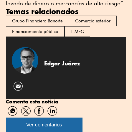
lavado de dinero o mercancías de alto riesgo”.
Temas relacionados
Grupo Financiero Banorte
Comercio exterior
Financiamiento público
T-MEC
Edgar Juárez
Comenta esta noticia
Compartir
Compartir
Compartir
Compartir
por
por
por
por
WhatsApp
Twitter
Facebook
Linkedin
Ver comentarios