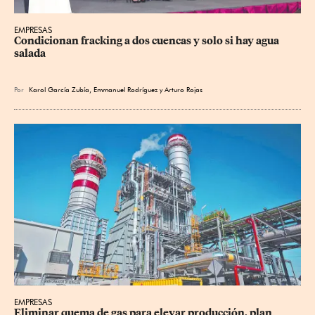
EMPRESAS
Condicionan fracking a dos cuencas y solo si hay agua 
salada
Por
Karol García Zubía
,
Emmanuel Rodríguez
y
Arturo Rojas
EMPRESAS
Eliminar quema de gas para elevar producción, plan