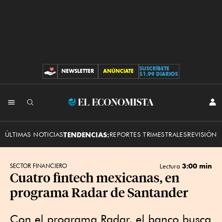
SUSCRÍBETE
NEWSLETTER
ANÚNCIATE
CONTRIBUCIONES
$1.99 DIARIOS
INI
El
SES
Economista
ÚLTIMAS NOTICIAS
TENDENCIAS:
REPORTES TRIMESTRALES
REVISIÓN 
3:00 min
SECTOR FINANCIERO
Lectura
Cuatro fintech mexicanas, en
programa Radar de Santander
Con el programa Radar, el banco busca