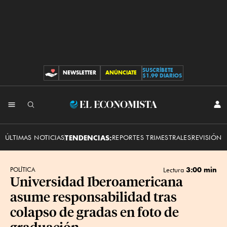
SUSCRÍBETE
NEWSLETTER
ANÚNCIATE
CONTRIBUCIONES
$1.99 DIARIOS
INI
El
SES
Economista
ÚLTIMAS NOTICIAS
TENDENCIAS:
REPORTES TRIMESTRALES
REVISIÓN 
3:00 min
POLÍTICA
Lectura
Universidad Iberoamericana
asume responsabilidad tras
colapso de gradas en foto de
graduación