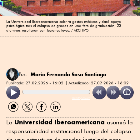
La Universidad Iberoamericana cubrirá gastos médicos y dará apoyo
psicológico tras el colapso de gradas en una foto de graduación; 23
alumnos resultaron con lesiones leves.
ARCHIVO
María Fernanda Sosa Santiago
Por:
Publicado:
27.02.2026 - 16:02
Actualizado:
27.02.2026 - 16:02
ReadSpeaker
Compartir
Compartir
Compartir
Compartir
por
por
por
por
WhatsApp
Twitter
Facebook
Linkedin
Universidad Iberoamericana
La
asumió la
responsabilidad institucional luego del colapso
de una estructura de gradas instalada para