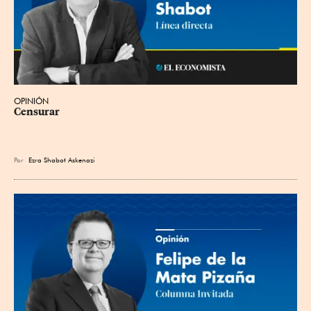
OPINIÓN
Censurar
Por
Ezra Shabot Askenazi