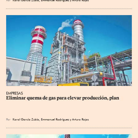
Por
Karol García Zubía
,
Emmanuel Rodríguez
y
Arturo Rojas
EMPRESAS
Eliminar quema de gas para elevar producción, plan
Por
Karol García Zubía
,
Emmanuel Rodríguez
y
Arturo Rojas