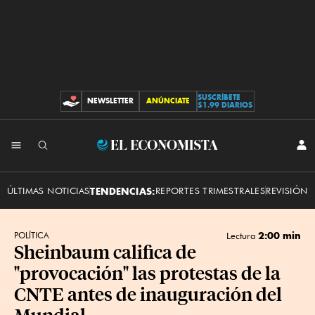
SUSCRÍBETE
NEWSLETTER
ANÚNCIATE
CONTRIBUCIONES
$1.99 DIARIOS
INI
El
SES
Economista
ÚLTIMAS NOTICIAS
TENDENCIAS:
REPORTES TRIMESTRALES
REVISIÓN 
2:00 min
POLÍTICA
Lectura
Sheinbaum califica de
"provocación" las protestas de la
CNTE antes de inauguración del
Mundial