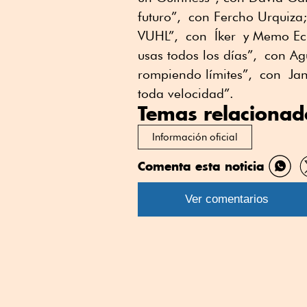
futuro”
,
con Fercho Urquiza;
VUHL
”
,
con
Íker
y Memo Ec
usas todos los días
”
,
con Agu
rompiendo límites
”
,
con
Ja
toda velocidad”.
Temas relacionad
Información oficial
Comenta esta noticia
Comp
por
Ver comentarios
What