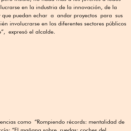
lucrarse en la industria de la innovación, de la
 y que puedan echar
a
andar proyectos
para
sus
én involucrarse en los diferentes sectores públicos
o”,
expresó el alcalde
.
encias como
“
Rompiendo récords: mentalidad de
cía; “
El mañana sobre
ruedas: coches del