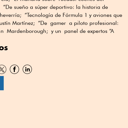
“
De sueño a súper deportivo: la historia de
heverría;
“
Tecnología de Fórmula 1 y aviones que
stín Martínez;
“
De
gamer
a piloto profesional:
nn
Marden
borough
;
y un
p
anel de expertos “A
os
artir
Compartir
Compartir
Compartir
por
por
por
sApp
Twitter
Facebook
Linkedin