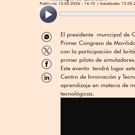
Publicado:
12.05.2026 - 14:10
Actualizado:
12.05.
Compartir
El presidente municipal de 
por
Primer Congreso de Movilida
WhatsApp
Compartir
con la participación del br
por
Twitter
primer piloto de simuladores
Compartir
por
Este evento
tendrá lugar es
Facebook
Compartir
Centro de Innovación y Tec
por
aprendizaje en materia de mo
Linkedin
tecnológicas.