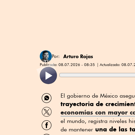
Arturo Rojas
Por:
Publicado:
08.07.2026 - 08:35
Actualizado:
08.07.
Compartir
El gobierno de México aseg
por
trayectoria de crecimie
WhatsApp
Compartir
economías con mayor cap
por
Twitter
el mundo, registra niveles h
Compartir
por
una de las t
de mantener
Facebook
Compartir