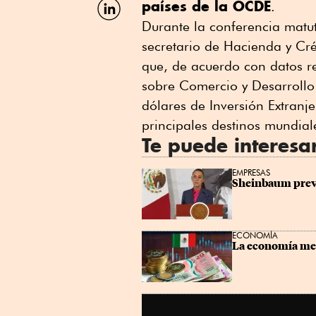
países de la OCDE
.
por
Durante la conferencia matu
Linkedin
secretario de Hacienda y Cré
que, de acuerdo con datos r
sobre Comercio y Desarroll
dólares de Inversión Extranje
principales destinos mundiale
Te puede interesa
EMPRESAS
Sheinbaum prevé
ECONOMÍA
La economía mex