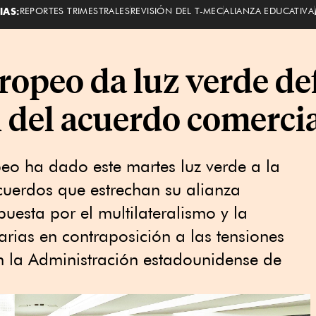
IAS:
REPORTES TRIMESTRALES
REVISIÓN DEL T-MEC
ALIANZA EDUCATIVA
peo da luz verde defi
del acuerdo comerci
eo ha dado este martes luz verde a la
 acuerdos que estrechan su alianza
puesta por el multilateralismo y la
arias en contraposición a las tensiones
n la Administración estadounidense de