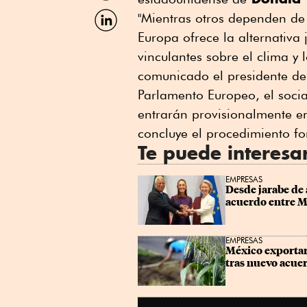
Facebook
Compartir
"Mientras otros dependen d
por
Europa ofrece la alternativa 
Linkedin
vinculantes sobre el clima y 
comunicado el presidente de
Parlamento Europeo, el soci
entrarán provisionalmente e
concluye el procedimiento f
Te puede interesa
EMPRESAS
Desde jarabe de a
acuerdo entre M
EMPRESAS
México exportará
tras nuevo acue