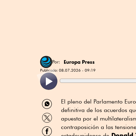
Europa Press
Por:
Publicado:
08.07.2026 - 09:19
Compartir
El pleno del Parlamento Euro
por
definitiva de los acuerdos qu
WhatsApp
Compartir
apuesta por el multilateralis
por
Twitter
contraposición a las tension
Compartir
por
Donald 
estadounidense de