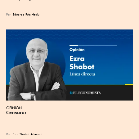
Por
Eduardo Ruiz-Healy
OPINIÓN
Censurar
Por
Ezra Shabot Askenazi