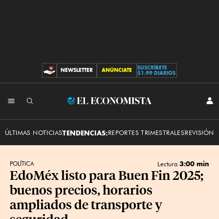
SUSCRÍBETE
NEWSLETTER
ANÚNCIATE
CONTRIBUCIONES
$1.99 DIARIOS
INI
El
SES
Economista
ÚLTIMAS NOTICIAS
TENDENCIAS:
REPORTES TRIMESTRALES
REVISIÓN 
3:00 min
POLÍTICA
Lectura
EdoMéx listo para Buen Fin 2025;
buenos precios, horarios
ampliados de transporte y
seguridad