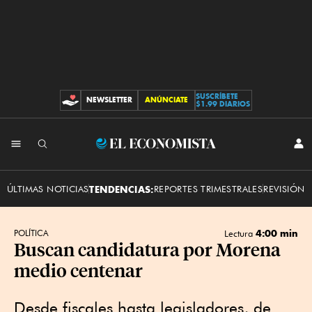
SUSCRÍBETE
NEWSLETTER
ANÚNCIATE
CONTRIBUCIONES
$1.99 DIARIOS
INI
El
SES
Economista
ÚLTIMAS NOTICIAS
TENDENCIAS:
REPORTES TRIMESTRALES
REVISIÓN 
4:00 min
POLÍTICA
Lectura
Buscan candidatura por Morena
medio centenar
Desde fiscales hasta legisladores, de