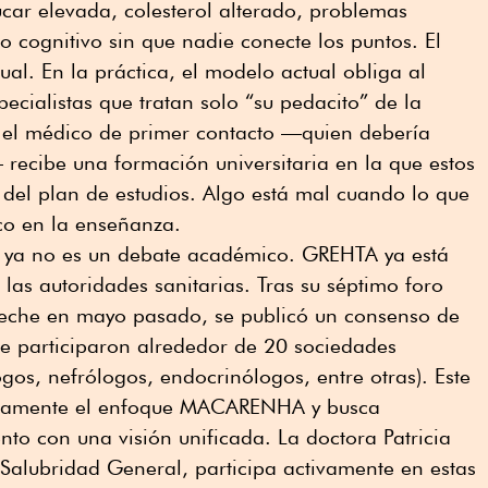
úcar elevada, colesterol alterado, problemas
o cognitivo sin que nadie conecte los puntos. El
al. En la práctica, el modelo actual obliga al
pecialistas que tratan solo “su pedacito” de la
 el médico de primer contacto —quien debería
— recibe una formación universitaria en la que estos
el plan de estudios. Algo está mal cuando lo que
co en la enseñanza.
e ya no es un debate académico. GREHTA ya está
las autoridades sanitarias. Tras su séptimo foro
eche en mayo pasado, se publicó un consenso de
que participaron alrededor de 20 sociedades
ogos, nefrólogos, endocrinólogos, entre otras). Este
itamente el enfoque MACARENHA y busca
to con una visión unificada. La doctora Patricia
e Salubridad General, participa activamente en estas