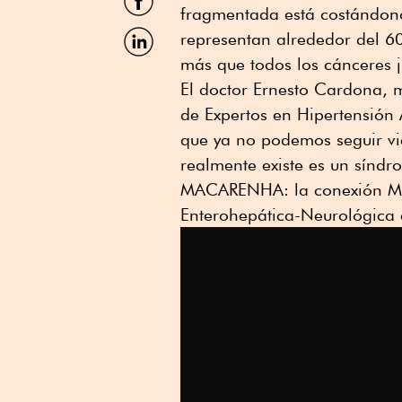
por
fragmentada está costándono
Facebook
Compartir
representan alrededor del 60
por
más que todos los cánceres j
Linkedin
El doctor Ernesto Cardona, 
de Expertos en Hipertensión 
que ya no podemos seguir vi
realmente existe es un sín
MACARENHA: la conexión Met
Enterohepática-Neurológica e