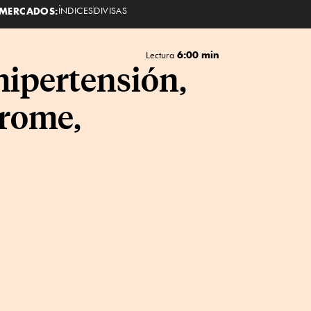
MERCADOS:
ÍNDICES
DIVISAS
6:00 min
Lectura
hipertensión,
drome,