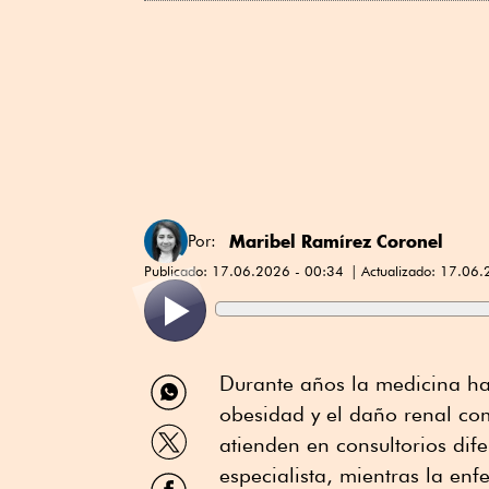
Maribel Ramírez Coronel
Por:
Publicado:
17.06.2026 - 00:34
Actualizado:
17.06.
Compartir
Durante años la medicina ha t
por
obesidad y el daño renal co
WhatsApp
Compartir
atienden en consultorios dife
por
Twitter
especialista, mientras la enf
Compartir