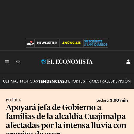
SUSCRÍBETE
NEWSLETTER
ANÚNCIATE
CONTRIBUCIONES
$1.99 DIARIOS
INI
El
SES
Economista
ÚLTIMAS NOTICIAS
TENDENCIAS:
REPORTES TRIMESTRALES
REVISIÓN 
3:00 min
POLÍTICA
Lectura
Apoyará jefa de Gobierno a
familias de la alcaldía Cuajimalpa
afectadas por la intensa lluvia con
granizo de ayer