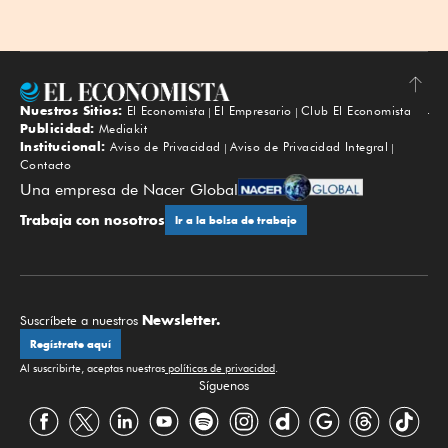
Nuestros Sitios:
El Economista
El Empresario
Club El Economista
Subir
Publicidad:
Mediakit
Institucional:
Aviso de Privacidad
Aviso de Privacidad Integral
Contacto
Una empresa de Nacer Global
Trabaja con nosotros
Ir a la bolsa de trabajo
Newsletter.
Suscríbete a nuestros
Regístrate aquí
Al suscribirte, aceptas nuestras
políticas de privacidad
.
Síguenos