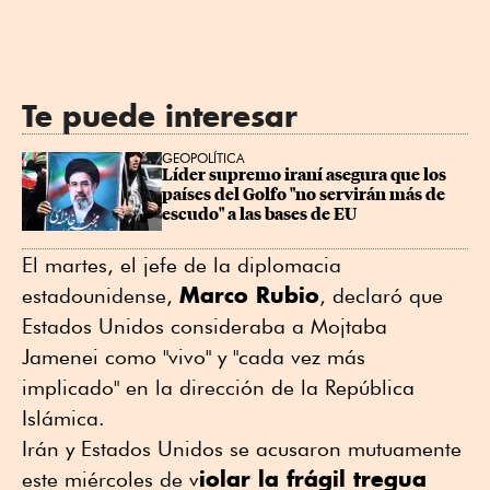
Te puede interesar
GEOPOLÍTICA
Líder supremo iraní asegura que los 
países del Golfo "no servirán más de 
escudo" a las bases de EU
El martes, el jefe de la diplomacia
Marco Rubio
estadounidense,
, declaró que
Estados Unidos consideraba a Mojtaba
Jamenei como "vivo" y "cada vez más
implicado" en la dirección de la República
Islámica.
Irán y Estados Unidos se acusaron mutuamente
iolar la frágil tregua
este miércoles de v