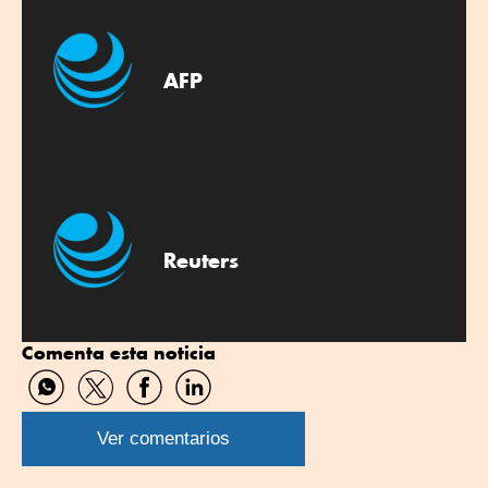
AFP
Reuters
Comenta esta noticia
Compartir
Compartir
Compartir
Compartir
por
por
por
por
WhatsApp
Twitter
Facebook
Linkedin
Ver comentarios