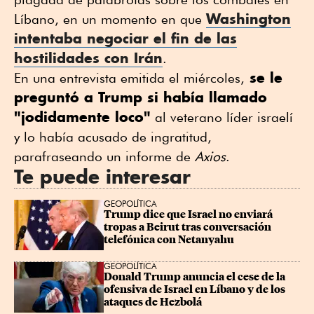
Washington
Líbano, en un momento ⁠en que
intentaba negociar el ⁠fin de las
hostilidades con Irán
.
se le
En una entrevista emitida el miércoles,
preguntó a Trump si había llamado
"jodidamente loco"
al veterano líder israelí
y lo había acusado de ingratitud,
parafraseando un informe de
Axios
.
Te puede interesar
GEOPOLÍTICA
Trump dice que Israel no enviará 
tropas a Beirut tras conversación 
telefónica con Netanyahu
GEOPOLÍTICA
Donald Trump anuncia el cese de la 
ofensiva de Israel en Líbano y de los 
ataques de Hezbolá