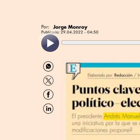
Jorge Monroy
Por:
Publicado:
29.04.2022 - 04:50
Compartir
por
WhatsApp
Compartir
por
Twitter
Compartir
por
Facebook
Compartir
por
Linkedin