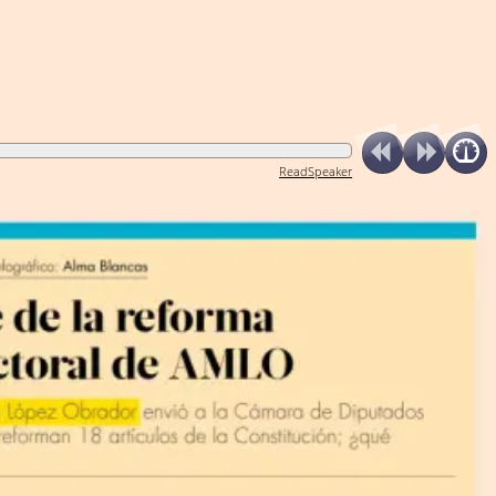
ReadSpeaker