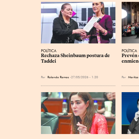
POLÍTICA
POLÍTICA
Rechaza Sheinbaum postura de 
Prevén 
Taddei
enmien
Por
Rolando Ramos
27/05/2026 - 1:20
Por
Maritza