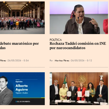
POLÍTICA
debate maratónico por 
Rechaza Taddei comisión en INE 
das
por narcocandidatos
 Pérez
26/05/2026 - 0:34
Por
Maritza Pérez
26/05/2026 - 0:12