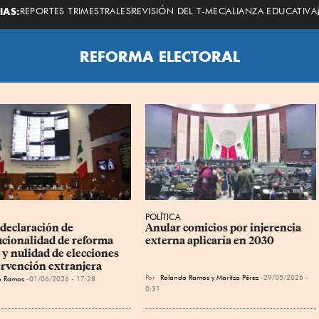
Economista
IAS:
REPORTES TRIMESTRALES
REVISIÓN DEL T-MEC
ALIANZA EDUCATIVA
REFORMA ELECTORAL
POLÍTICA
declaración de 
Anular comicios por injerencia 
ucionalidad de reforma 
externa aplicaría en 2030
 y nulidad de elecciones 
ervención extranjera
Por
Rolando Ramos
y
Maritza Pérez
29/05/2026 -
o Ramos
01/06/2026 - 17:28
0:31