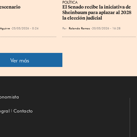
POLÍTICA
 escenario
El Senado recibe la iniciativa de 
Sheinbaum para aplazar al 2028 
la elección judicial
 Aguirre
25/05/2026 - 0:24
Por
Rolando Ramos
20/05/2026 - 16:28
Ver más
conomista
egral
Contacto