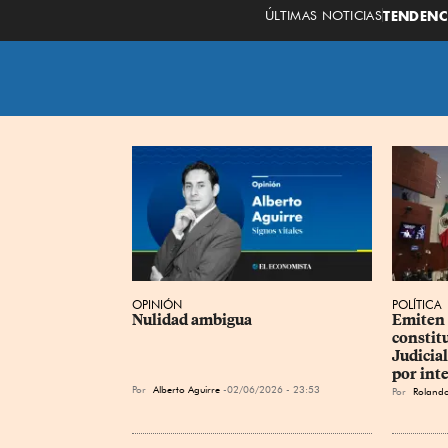
ÚLTIMAS NOTICIAS
TENDENC
OPINIÓN
POLÍTICA
Nulidad ambigua
Emiten 
constit
Judicial
por int
Por
Alberto Aguirre
02/06/2026 - 23:53
Por
Roland