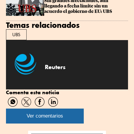
Sin grandes afectaciones, aun 
llegando a fecha límite sin un 
acuerdo el gobierno de EU: UBS
Temas relacionados
UBS
Reuters
Comenta esta noticia
Compartir
Compartir
Compartir
Compartir
por
por
por
por
WhatsApp
Twitter
Facebook
Linkedin
Ver comentarios