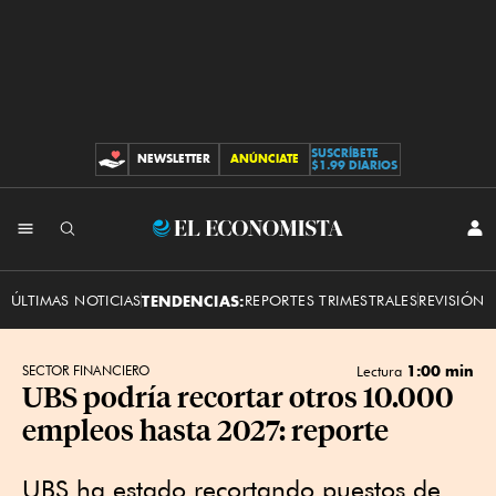
SUSCRÍBETE
NEWSLETTER
ANÚNCIATE
CONTRIBUCIONES
$1.99 DIARIOS
INI
El
SES
Economista
ÚLTIMAS NOTICIAS
TENDENCIAS:
REPORTES TRIMESTRALES
REVISIÓN 
1:00 min
SECTOR FINANCIERO
Lectura
UBS podría recortar otros 10.000
empleos hasta 2027: reporte
UBS ha estado recortando puestos de