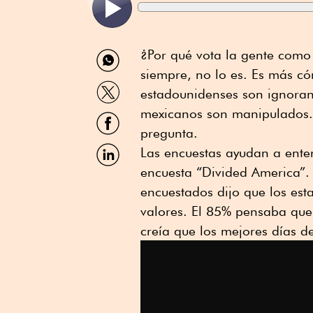
Compartir
¿Por qué vota la gente como 
por
siempre, no lo es. Es más c
WhatsApp
Compartir
estadounidenses son ignoran
por
Twitter
mexicanos son manipulados. 
Compartir
por
pregunta.
Facebook
Compartir
Las encuestas ayudan a ente
por
encuesta “Divided America”. 
Linkedin
encuestados dijo que los est
valores. El 85% pensaba que 
creía que los mejores días 