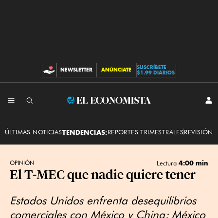
SUSCRÍBETE
NEWSLETTER
ANÚNCIATE
CONTRIBUCIONES
$1.99 DIARIOS
INI
El
SES
Economista
ÚLTIMAS NOTICIAS
TENDENCIAS:
REPORTES TRIMESTRALES
REVISIÓN 
4:00 min
OPINIÓN
Lectura
El T-MEC que nadie quiere tener
Estados Unidos enfrenta desequilibrios
comerciales con México y China; México