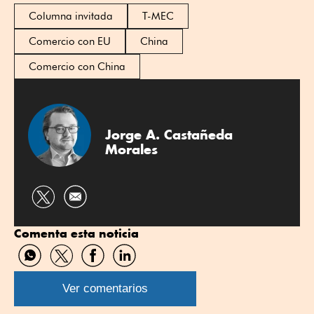
Columna invitada
T-MEC
Comercio con EU
China
Comercio con China
Jorge A. Castañeda
Morales
Compartir
por
Comenta esta noticia
Twitter
Compartir
Compartir
Compartir
Compartir
por
por
por
por
WhatsApp
Twitter
Facebook
Linkedin
Ver comentarios