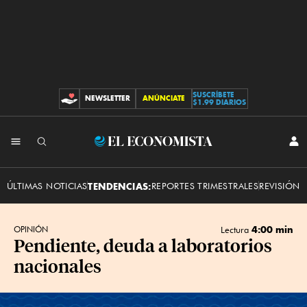
SUSCRÍBETE
NEWSLETTER
ANÚNCIATE
CONTRIBUCIONES
$1.99 DIARIOS
INI
El
SES
Economista
ÚLTIMAS NOTICIAS
TENDENCIAS:
REPORTES TRIMESTRALES
REVISIÓN 
4:00 min
OPINIÓN
Lectura
Pendiente, deuda a laboratorios
nacionales