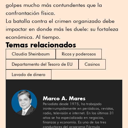
golpes mucho más contundentes que la
confrontación física.
La batalla contra el crimen organizado debe
impactar en donde más les duele: su fortaleza
económica. Al tiempo.
Temas relacionados
Claudia Sheinbaum
Ricos y poderosos
Departamento del Tesoro de EU
Casinos
Lavado de dinero
Marco A. Mares
Periodista desde 1975, ha trabajado
ininterrumpidamente en periódicos, revistas,
radio, televisión e internet. En los últimos 31
años se ha especializado en negocios,
finanzas y economía. Es uno de los tres
conductores del programa Fórmula