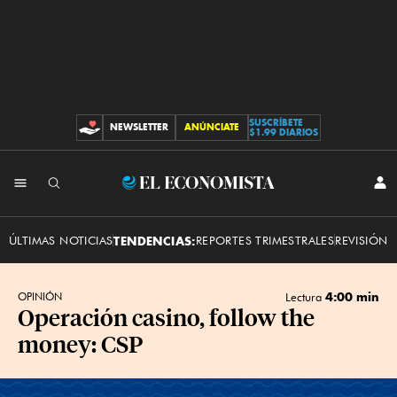
SUSCRÍBETE
NEWSLETTER
ANÚNCIATE
CONTRIBUCIONES
$1.99 DIARIOS
INI
El
SES
Economista
ÚLTIMAS NOTICIAS
TENDENCIAS:
REPORTES TRIMESTRALES
REVISIÓN 
4:00 min
OPINIÓN
Lectura
Operación casino, follow the
money: CSP