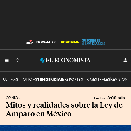
SUSCRÍBETE
NEWSLETTER
ANÚNCIATE
CONTRIBUCIONES
$1.99 DIARIOS
INI
El
SES
Economista
ÚLTIMAS NOTICIAS
TENDENCIAS:
REPORTES TRIMESTRALES
REVISIÓN 
3:00 min
OPINIÓN
Lectura
Mitos y realidades sobre la Ley de
Amparo en México