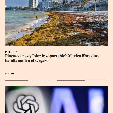
POLÍTICA
Playas vacías y "olor insoportable": México libra dura 
batalla contra el sargazo
Por
AFP