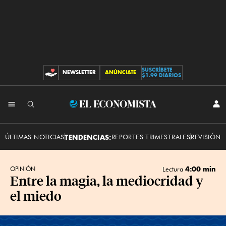
SUSCRÍBETE
NEWSLETTER
ANÚNCIATE
CONTRIBUCIONES
$1.99 DIARIOS
INI
El
SES
Economista
ÚLTIMAS NOTICIAS
TENDENCIAS:
REPORTES TRIMESTRALES
REVISIÓN 
4:00 min
OPINIÓN
Lectura
Entre la magia, la mediocridad y
el miedo