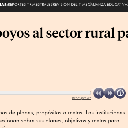
IAS:
REPORTES TRIMESTRALES
REVISIÓN DEL T-MEC
ALIANZA EDUCATIVA
yos al sector rural pa
ReadSpeaker
os de planes, propósitos o metas. Las instituciones
flexionan sobre sus planes, objetivos y metas para