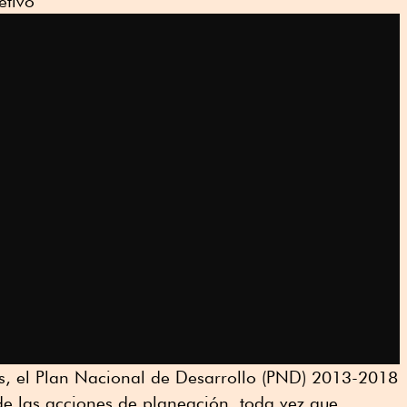
etivo
cas, el Plan Nacional de Desarrollo (PND) 2013-2018
de las acciones de planeación, toda vez que