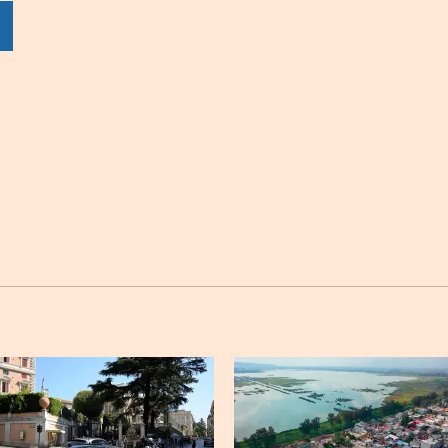
por
por
por
sApp
Twitter
Facebook
Linkedin