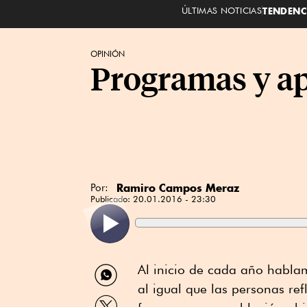
ÚLTIMAS NOTICIAS
TENDENC
OPINIÓN
Programas y apo
Ramiro Campos Meraz
Por:
Publicado:
20.01.2016 - 23:30
Compartir
Al inicio de cada año hablam
por
al igual que las personas re
WhatsApp
Compartir