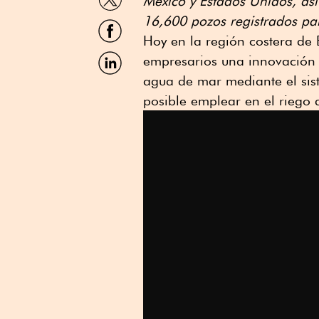
México y Estados Unidos, así
por
Twitter
16,600 pozos registrados par
Compartir
por
Hoy en la región costera de 
Facebook
Compartir
empresarios una innovación p
por
agua de mar mediante el sist
Linkedin
posible emplear en el riego d