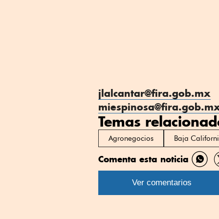
jlalcantar@fira.gob.mx
miespinosa@fira.gob.m
Temas relacionad
Agronegocios
Baja Californ
Comenta esta noticia
Comp
por
Ver comentarios
What