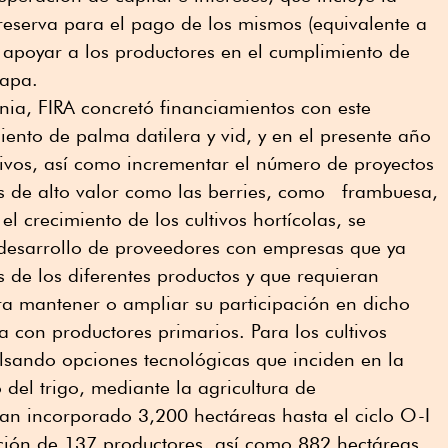
reserva para el pago de los mismos (equivalente a
 apoyar a los productores en el cumplimiento de
tapa.
nia, FIRA concretó financiamientos con este
ento de palma datilera y vid, y en el presente año
tivos, así como incrementar el número de proyectos
os de alto valor como las berries, como frambuesa,
 crecimiento de los cultivos hortícolas, se
esarrollo de proveedores con empresas que ya
 de los diferentes productos y que requieran
ra mantener o ampliar su participación en dicho
 con productores primarios. Para los cultivos
lsando opciones tecnológicas que inciden en la
 del trigo, mediante la agricultura de
an incorporado 3,200 hectáreas hasta el ciclo O-I
ción de 137 productores, así como 882 hectáreas,