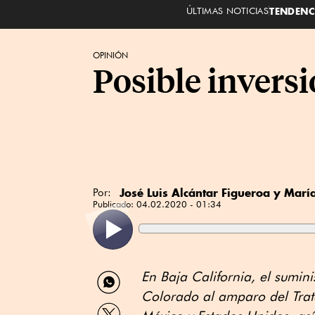
ÚLTIMAS NOTICIAS
TENDENC
OPINIÓN
Posible inversi
José Luis Alcántar Figueroa y Marí
Por:
Publicado:
04.02.2020 - 01:34
Compartir
En Baja California, el sumini
por
Colorado al amparo del Trat
WhatsApp
Compartir