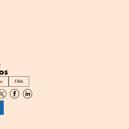
x
os
ia
FIRA
artir
Compartir
Compartir
Compartir
por
por
por
sApp
Twitter
Facebook
Linkedin