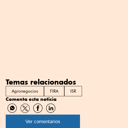
Temas relacionados
Agronegocios
FIRA
ISR
Comenta esta noticia
Compartir
Compartir
Compartir
Compartir
por
por
por
por
WhatsApp
Twitter
Facebook
Linkedin
Ver comentarios