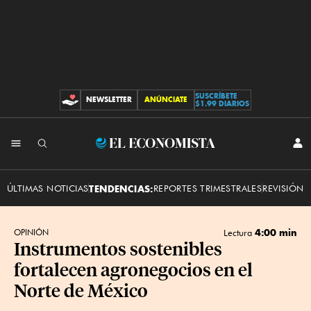
SUSCRÍBETE
NEWSLETTER
ANÚNCIATE
CONTRIBUCIONES
$1.99 DIARIOS
INI
El
SES
Economista
ÚLTIMAS NOTICIAS
TENDENCIAS:
REPORTES TRIMESTRALES
REVISIÓN 
4:00 min
OPINIÓN
Lectura
Instrumentos sostenibles
fortalecen agronegocios en el
Norte de México