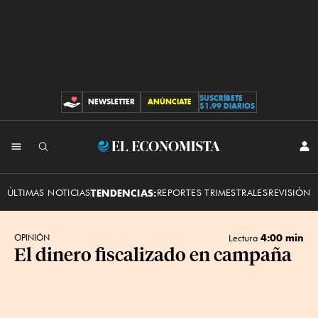
SUSCRÍBETE
NEWSLETTER
ANÚNCIATE
CONTRIBUCIONES
$1.99 DIARIOS
INI
El
SES
Economista
ÚLTIMAS NOTICIAS
TENDENCIAS:
REPORTES TRIMESTRALES
REVISIÓN 
4:00 min
OPINIÓN
Lectura
El dinero fiscalizado en campaña