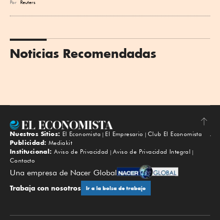
Por
Reuters
Noticias Recomendadas
Nuestros Sitios:
El Economista
El Empresario
Club El Economista
Subir
Publicidad:
Mediakit
Institucional:
Aviso de Privacidad
Aviso de Privacidad Integral
Contacto
Una empresa de Nacer Global
Trabaja con nosotros
Ir a la bolsa de trabajo