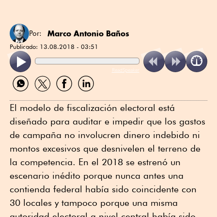
Marco Antonio Baños
Por:
Publicado:
13.08.2018 - 03:51
ReadSpeaker
Compartir
Compartir
Compartir
Compartir
por
por
por
por
WhatsApp
Twitter
Facebook
Linkedin
El modelo de fiscalización electoral está
diseñado para auditar e impedir que los gastos
de campaña no involucren dinero indebido ni
montos excesivos que desnivelen el terreno de
la competencia. En el 2018 se estrenó un
escenario inédito porque nunca antes una
contienda federal había sido coincidente con
30 locales y tampoco porque una misma
autoridad electoral a nivel central había sido