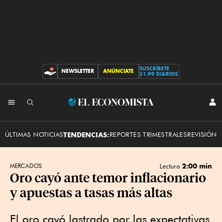
SUSCRÍBETE
NEWSLETTER
ANÚNCIATE
CONTRIBUCIONES
$1.99 DIARIOS
INI
El
SES
Economista
ÚLTIMAS NOTICIAS
TENDENCIAS:
REPORTES TRIMESTRALES
REVISIÓN 
2:00 min
MERCADOS
Lectura
Oro cayó ante temor inflacionario
y apuestas a tasas más altas
El oro cayó lastrado por las expectativas