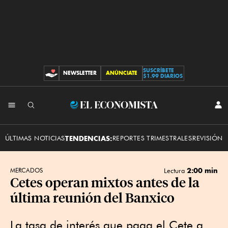
SUSCRÍBETE
NEWSLETTER
ANÚNCIATE
CONTRIBUCIONES
$1.99 DIARIOS
INI
El
SES
Economista
ÚLTIMAS NOTICIAS
TENDENCIAS:
REPORTES TRIMESTRALES
REVISIÓN 
2:00 min
MERCADOS
Lectura
Cetes operan mixtos antes de la
última reunión del Banxico
La tasa de interés que paga el Cete a