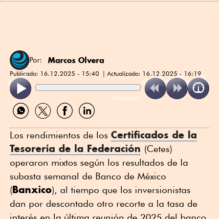
Marcos Olvera
Por:
Publicado:
16.12.2025 - 15:40
Actualizado:
16.12.2025 - 16:19
ReadSpeaker
Compartir
Compartir
Compartir
Compartir
por
por
por
por
WhatsApp
Twitter
Facebook
Linkedin
Certificados de la
Los rendimientos de los
Tesorería de la Federación
(Cetes)
operaron mixtos según los resultados de la
subasta semanal de Banco de México
Banxico
(
), al tiempo que los inversionistas
dan por descontado otro recorte a la tasa de
interés en la última reunión de 2025 del banco