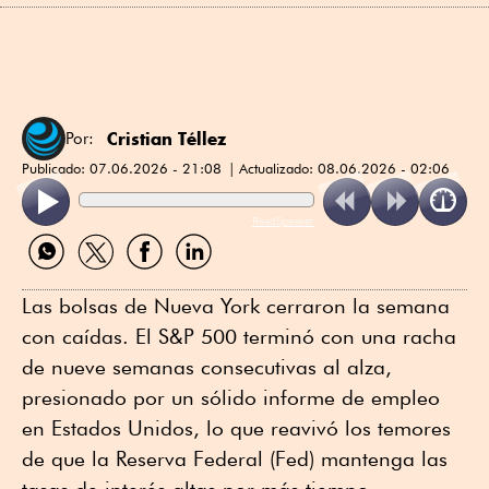
Cristian Téllez
Por:
Publicado:
07.06.2026 - 21:08
Actualizado:
08.06.2026 - 02:06
ReadSpeaker
Compartir
Compartir
Compartir
Compartir
por
por
por
por
WhatsApp
Twitter
Facebook
Linkedin
Las bolsas de Nueva York cerraron la semana
con caídas. El S&P 500 terminó con una racha
de nueve semanas consecutivas al alza,
presionado por un sólido informe de empleo
en Estados Unidos, lo que reavivó los temores
de que la Reserva Federal (Fed) mantenga las
tasas de interés altas por más tiempo.