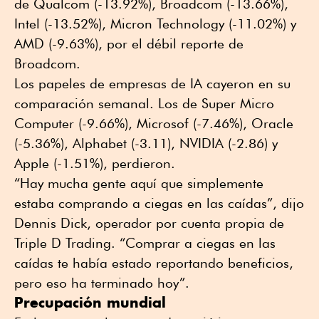
de Qualcom (-13.92%), Broadcom (-13.66%),
Intel (-13.52%), Micron Technology (-11.02%) y
AMD (-9.63%), por el débil reporte de
Broadcom.
Los papeles de empresas de IA cayeron en su
comparación semanal. Los de Super Micro
Computer (-9.66%), Microsof (-7.46%), Oracle
(-5.36%), Alphabet (-3.11), NVIDIA (-2.86) y
Apple (-1.51%), perdieron.
“Hay mucha gente aquí que simplemente
estaba comprando a ciegas en las caídas”, dijo
Dennis Dick, operador por cuenta propia de
Triple D Trading. “Comprar a ciegas en las
caídas te había estado reportando beneficios,
pero eso ha terminado hoy”.
Precupación mundial