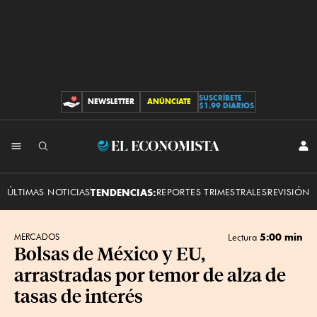
SUSCRÍBETE
NEWSLETTER
ANÚNCIATE
CONTRIBUCIONES
$1.99 DIARIOS
INI
El
SES
Economista
ÚLTIMAS NOTICIAS
TENDENCIAS:
REPORTES TRIMESTRALES
REVISIÓN 
5:00 min
MERCADOS
Lectura
Bolsas de México y EU,
arrastradas por temor de alza de
tasas de interés