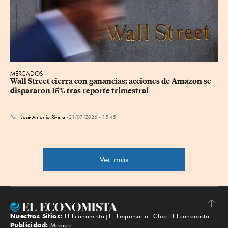
MERCADOS
Wall Street cierra con ganancias; acciones de Amazon se 
dispararon 15% tras reporte trimestral
Por
José Antonio Rivera
31/07/2026 - 15:45
Ver más
Nuestros Sitios:
El Economista
El Empresario
Club El Economista
Subir
Publicidad:
Mediakit