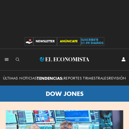
SUSCRÍBETE
NEWSLETTER
ANÚNCIATE
CONTRIBUCIONES
$1.99 DIARIOS
El
INI
SES
Economista
ÚLTIMAS NOTICIAS
TENDENCIAS:
REPORTES TRIMESTRALES
REVISIÓN 
DOW JONES