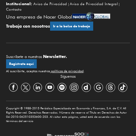
Institucional:
Aviso de Privacidad
Aviso de Privacidad Integral
Contacto
Una empresa de Nacer Global
Trabaja con nosotros
Ir a la bolsa de trabajo
Newsletter.
Suscríbete a nuestros
Regístrate aquí
Al suscribirte, aceptas nuestras
políticas de privacidad
.
Síguenos
Copyright © 1988-2015 Periódico Especializado en Economía y Finanzas, S.A. de C.V. All
Rights Reserved. Derechos Reservados. Número de reserva al Título en Derechos de Autor
04-2010-062510353600-203. Al visitar esta página, usted está de acuerdo con los
términos del servicio