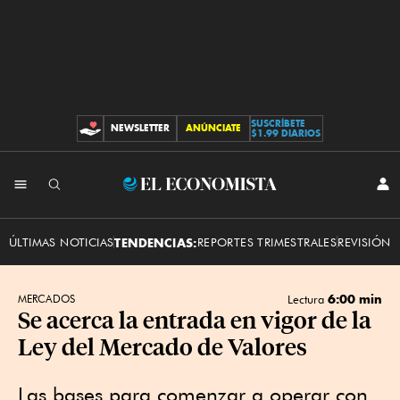
SUSCRÍBETE
NEWSLETTER
ANÚNCIATE
CONTRIBUCIONES
$1.99 DIARIOS
INI
El
SES
Economista
ÚLTIMAS NOTICIAS
TENDENCIAS:
REPORTES TRIMESTRALES
REVISIÓN 
6:00 min
MERCADOS
Lectura
Se acerca la entrada en vigor de la
Ley del Mercado de Valores
Las bases para comenzar a operar con