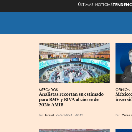
ÚLTIMAS NOTICIAS
TENDENC
MERCADOS
OPINIÓN
Analistas recortan su estimado 
México: 
para BMV y BIVA al cierre de 
inversi
2026: AMIB
Por
Infosel
20/07/2026 - 20:59
Por
Marco 