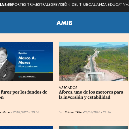
Economista
IAS:
REPORTES TRIMESTRALES
REVISIÓN DEL T-MEC
ALIANZA EDUCATIVA
AMIB
MERCADOS
furor por los fondos de 
Afores, uno de los motores para 
ón
la inversión y estabilidad
A. Mares
12/07/2026 - 23:56
Por
Cristian Téllez
28/05/2026 - 21:16