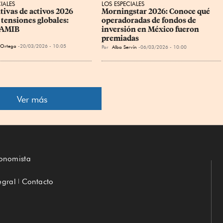
IALES
LOS ESPECIALES
tivas de activos 2026 
Morningstar 2026: Conoce qué 
 tensiones globales: 
operadoradas de fondos de 
-AMIB
inversión en México fueron 
premiadas
a Ortega
20/03/2026 - 10:05
Por
Alba Servín
06/03/2026 - 10:00
Ver más
conomista
egral
Contacto