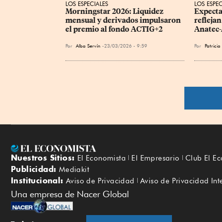
LOS ESPECIALES
LOS ESPEC
Morningstar 2026: Liquidez 
Expecta
mensual y derivados impulsaron 
reflejan
el premio al fondo ACTIG+2
Anatec
Por
Alba Servín
23/03/2026 - 9:59
Por
Patrici
Nuestros Sitios:
El Economista
El Empresario
Club El E
Publicidad:
Mediakit
Institucional:
Aviso de Privacidad
Aviso de Privacidad Int
Una empresa de Nacer Global