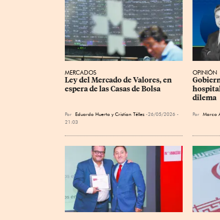
MERCADOS
OPINIÓN
Ley del Mercado de Valores, en 
Gobiern
espera de las Casas de Bolsa
hospital
dilema
Por
Eduardo Huerta
y
Cristian Téllez
26/05/2026 -
Por
Marco 
21:03