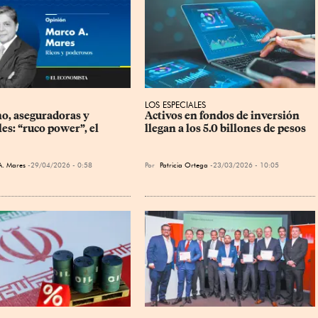
LOS ESPECIALES
o, aseguradoras y 
Activos en fondos de inversión 
es: “ruco power”, el 
llegan a los 5.0 billones de pesos
A. Mares
29/04/2026 - 0:58
Por
Patricia Ortega
23/03/2026 - 10:05