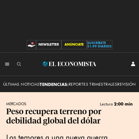
SUSCRÍBETE
NEWSLETTER
ANÚNCIATE
CONTRIBUCIONES
$1.99 DIARIOS
INI
El
SES
Economista
ÚLTIMAS NOTICIAS
TENDENCIAS:
REPORTES TRIMESTRALES
REVISIÓN 
2:00 min
MERCADOS
Lectura
Peso recupera terreno por
debilidad global del dólar
Los temores a una nueva guerra