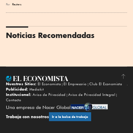
Por
Reuters
Noticias Recomendadas
Nuestros Sitios:
El Economista
El Empresario
Club El Economista
Subir
Publicidad:
Mediakit
Institucional:
Aviso de Privacidad
Aviso de Privacidad Integral
Contacto
Una empresa de Nacer Global
Trabaja con nosotros
Ir a la bolsa de trabajo