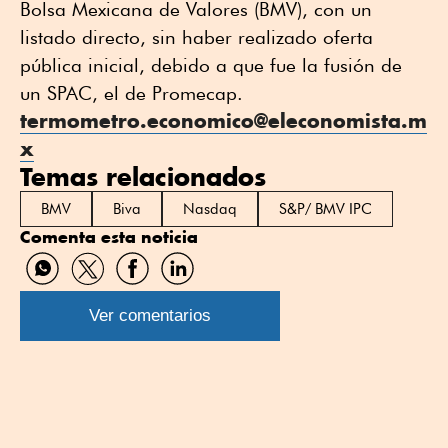
Bolsa Mexicana de Valores (BMV), con un
listado directo, sin haber realizado oferta
pública inicial, debido a que fue la fusión de
un SPAC, el de Promecap.
termometro.economico@eleconomista.m
x
Temas relacionados
BMV
Biva
Nasdaq
S&P/ BMV IPC
Comenta esta noticia
Compartir
Compartir
Compartir
Compartir
por
por
por
por
WhatsApp
Twitter
Facebook
Linkedin
Ver comentarios