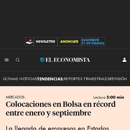
SUSCRÍBETE
NEWSLETTER
ANÚNCIATE
CONTRIBUCIONES
$1.99 DIARIOS
INI
El
SES
Economista
ÚLTIMAS NOTICIAS
TENDENCIAS:
REPORTES TRIMESTRALES
REVISIÓN 
5:00 min
MERCADOS
Lectura
Colocaciones en Bolsa en récord
entre enero y septiembre
La llegada de empresas en Estados