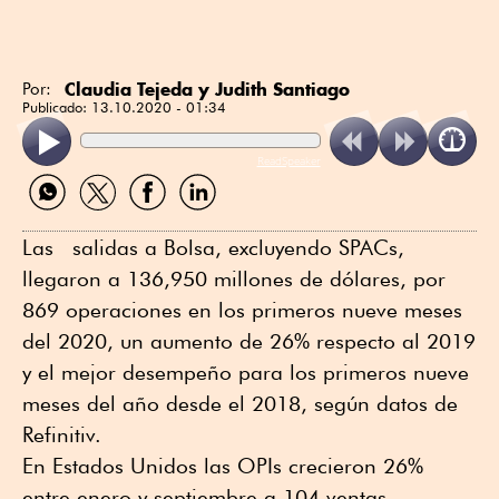
Claudia Tejeda y Judith Santiago
Por:
Publicado:
13.10.2020 - 01:34
ReadSpeaker
Compartir
Compartir
Compartir
Compartir
por
por
por
por
WhatsApp
Twitter
Facebook
Linkedin
Las salidas a Bolsa, excluyendo SPACs,
llegaron a 136,950 millones de dólares, por
869 operaciones en los primeros nueve meses
del 2020, un aumento de 26% respecto al 2019
y el mejor desempeño para los primeros nueve
meses del año desde el 2018, según datos de
Refinitiv.
En Estados Unidos las OPIs crecieron 26%
entre enero y septiembre a 104 ventas,