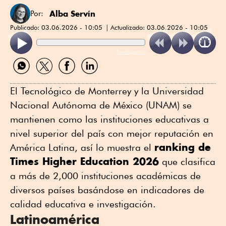
Alba Servín
Por:
Publicado:
03.06.2026 - 10:05
Actualizado:
03.06.2026 - 10:05
ReadSpeaker
Compartir
Compartir
Compartir
Compartir
por
por
por
por
WhatsApp
Twitter
Facebook
Linkedin
El Tecnológico de Monterrey y la Universidad
Nacional Autónoma de México (UNAM) se
mantienen como las instituciones educativas a
nivel superior del país con mejor reputación en
ranking de
América Latina, así lo muestra el
Times Higher Education 2026
que clasifica
a más de 2,000 instituciones académicas de
diversos países basándose en indicadores de
calidad educativa e investigación.
Latinoamérica