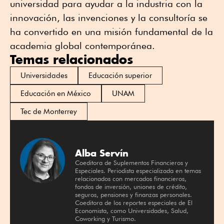
universidad para ayudar a la industria con la
innovación, las invenciones y la consultoría se
ha convertido en una misión fundamental de la
academia global contemporánea.
Temas relacionados
Universidades
Educación superior
Educación en México
UNAM
Tec de Monterrey
Alba Servín
Coeditora de Suplementos Financieros y
Especiales. Periodista especializada en temas
relacionados con mercados financieros,
fondos de inversión, uniones de crédito,
seguros, pensiones y finanzas personales.
Coeditora de los reportes especiales de El
Economista, como Universidades, Salud,
Coworking y Turismo.