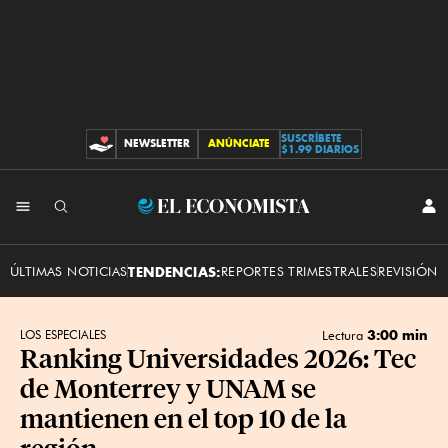
SUSCRÍBETE
NEWSLETTER
ANÚNCIATE
CONTRIBUCIONES
$1.99 DIARIOS
INI
El
SES
Economista
ÚLTIMAS NOTICIAS
TENDENCIAS:
REPORTES TRIMESTRALES
REVISIÓN 
3:00 min
LOS ESPECIALES
Lectura
Ranking Universidades 2026: Tec
de Monterrey y UNAM se
mantienen en el top 10 de la
región