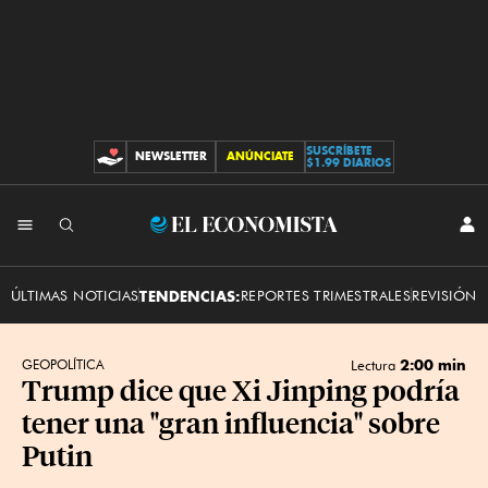
SUSCRÍBETE
NEWSLETTER
ANÚNCIATE
CONTRIBUCIONES
$1.99 DIARIOS
INI
El
SES
Economista
ÚLTIMAS NOTICIAS
TENDENCIAS:
REPORTES TRIMESTRALES
REVISIÓN 
2:00 min
GEOPOLÍTICA
Lectura
Trump dice que Xi Jinping podría
tener una "gran influencia" sobre
Putin