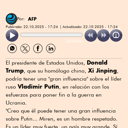
AFP
Por:
Publicado:
22.10.2025 - 17:24
Actualizado:
22.10.2025 - 17:24
ReadSpeaker
Compartir
Compartir
Compartir
Compartir
por
por
por
por
WhatsApp
Twitter
Facebook
Linkedin
Donald
El presidente de Estados Unidos,
Trump
Xi Jinping
, que su homólogo chino,
,
podría tener una "gran influencia" sobre el líder
Vladimir Putin
ruso
, en relación con los
esfuerzos para poner fin a la guerra en
Ucrania.
"Creo que él puede tener una gran influencia
sobre Putin... Miren, es un hombre respetado.
Es un líder muy fuerte, un país muy grande. Sí,