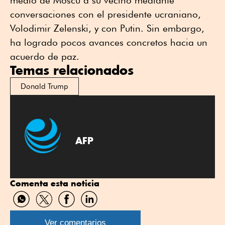
medio de Moscú a su vecino mediante
conversaciones con el presidente ucraniano,
Volodimir Zelenski, y con Putin. Sin embargo,
ha logrado pocos avances concretos hacia un
acuerdo de paz.
Temas relacionados
Donald Trump
AFP
Comenta esta noticia
Compartir
Compartir
Compartir
Compartir
por
por
por
por
WhatsApp
Twitter
Facebook
Linkedin
Ver comentarios