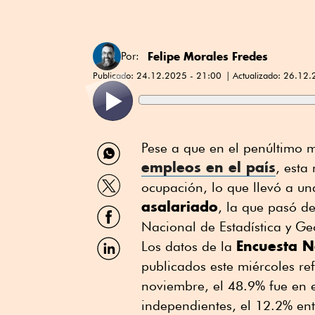
Felipe Morales Fredes
Por:
Publicado:
24.12.2025 - 21:00
Actualizado:
26.12.
Compartir
Pese a que en el penúltimo 
por
empleos en el país
, esta
WhatsApp
Compartir
ocupación, lo que llevó a u
por
asalariado
Twitter
, la que pasó de
Compartir
por
Nacional de Estadística y Ge
Facebook
Compartir
Encuesta N
Los datos de la
por
publicados este miércoles re
Linkedin
noviembre, el 48.9% fue en 
independientes, el 12.2% en