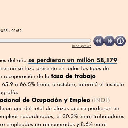
2025 - 01:52
ReadSpeaker
se perdieron un millón 58,179
mes del año
 merma se hizo presente en todos los tipos de
tasa de trabajo
na recuperación de la
 65.9 a 66.5% frente a octubre, informó el Instituto
ografía.
acional de Ocupación y Empleo
(ENOE)
flejan que del total de plazas que se perdieron en
empleos subordinados, el 30.3% entre trabajadores
tre empleados no remunerados y 8.6% entre