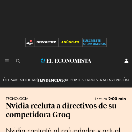
SUSCRÍBETE
NEWSLETTER
ANÚNCIATE
CONTRIBUCIONES
$1.99 DIARIOS
INI
El
SES
Economista
ÚLTIMAS NOTICIAS
TENDENCIAS:
REPORTES TRIMESTRALES
REVISIÓN 
2:00 min
TECNOLOGÍA
Lectura
Nvidia recluta a directivos de su
competidora Groq
Nvidia contrató al cofundador y actual