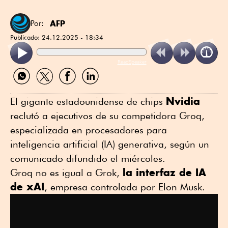
AFP
Por:
Publicado:
24.12.2025 - 18:34
ReadSpeaker
Compartir
Compartir
Compartir
Compartir
por
por
por
por
WhatsApp
Twitter
Facebook
Linkedin
Nvidia
El gigante estadounidense de chips
reclutó a ejecutivos de su competidora Groq,
especializada en procesadores para
inteligencia artificial (IA) generativa, según un
comunicado difundido el miércoles.
la interfaz de IA
Groq no es igual a Grok,
de xAI
, empresa controlada por Elon Musk.