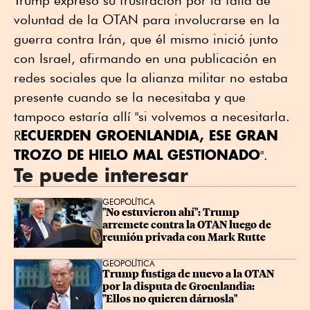
Trump expresó su frustración por la falta de
voluntad de la OTAN para involucrarse en la
guerra contra Irán, que él mismo inició junto
con Israel, afirmando en una publicación en
redes sociales que la alianza militar no estaba
presente cuando se la necesitaba y que
tampoco estaría allí "si volvemos a necesitarla.
ECUERDEN GROENLANDIA, ESE GRAN
R
TROZO DE HIELO MAL GESTIONADO
".
Te puede interesar
GEOPOLÍTICA
"No estuvieron ahí": Trump 
arremete contra la OTAN luego de 
reunión privada con Mark Rutte
GEOPOLÍTICA
Trump fustiga de nuevo a la OTAN 
por la disputa de Groenlandia: 
"Ellos no quieren dárnosla"