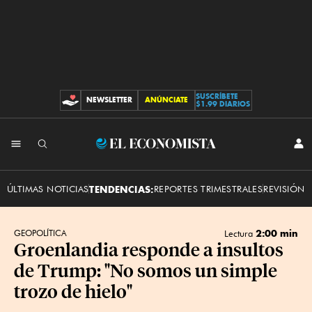
SUSCRÍBETE
NEWSLETTER
ANÚNCIATE
CONTRIBUCIONES
$1.99 DIARIOS
INI
El
SES
Economista
ÚLTIMAS NOTICIAS
TENDENCIAS:
REPORTES TRIMESTRALES
REVISIÓN 
2:00 min
GEOPOLÍTICA
Lectura
Groenlandia responde a insultos
de Trump: "No somos un simple
trozo de hielo"