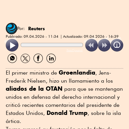
Reuters
Por:
Publicado:
09.04.2026 - 11:34
Actualizado:
09.04.2026 - 16:39
ReadSpeaker
Compartir
Compartir
Compartir
Compartir
por
por
por
por
WhatsApp
Twitter
Facebook
Linkedin
Groenlandia
El primer ministro de
, Jens-
Frederik Nielsen, hizo ⁠un llamamiento a los
aliados de la OTAN
para que se mantengan
unidos en defensa del derecho internacional y
criticó recientes comentarios ⁠del presidente de
Donald ⁠Trump
Estados Unidos,
, sobre la isla
ártica.