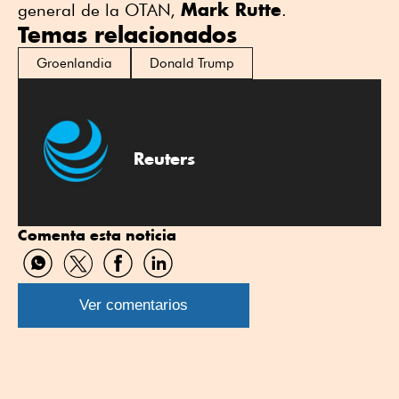
Mark Rutte
general de la OTAN,
.
Temas relacionados
Groenlandia
Donald Trump
Reuters
Comenta esta noticia
Compartir
Compartir
Compartir
Compartir
por
por
por
por
WhatsApp
Twitter
Facebook
Linkedin
Ver comentarios