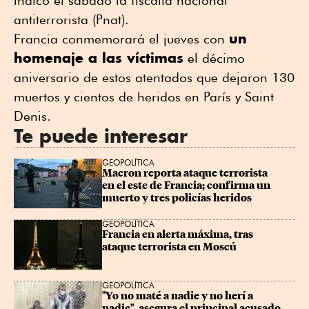
antiterrorista (Pnat).
un
Francia conmemorará el jueves con
homenaje a las víctimas
el décimo
aniversario de estos atentados que dejaron 130
muertos y cientos de heridos en París y Saint
Denis.
Te puede interesar
GEOPOLÍTICA
Macron reporta ataque terrorista 
en el este de Francia; confirma un 
muerto y tres policías heridos
GEOPOLÍTICA
Francia en alerta máxima, tras 
ataque terrorista en Moscú
GEOPOLÍTICA
"Yo no maté a nadie y no herí a 
nadie", asegura el principal acusado 