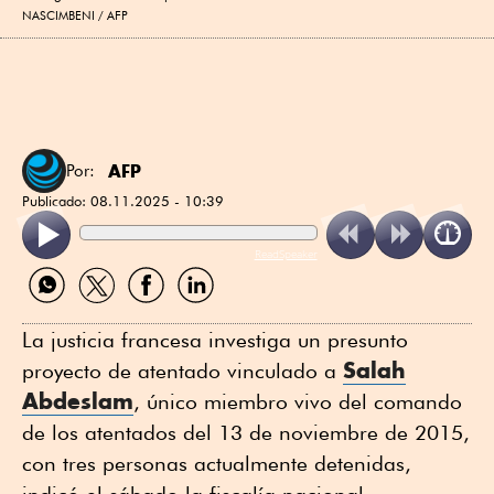
NASCIMBENI / AFP
AFP
Por:
Publicado:
08.11.2025 - 10:39
ReadSpeaker
Compartir
Compartir
Compartir
Compartir
por
por
por
por
WhatsApp
Twitter
Facebook
Linkedin
La justicia francesa investiga un presunto
Salah
proyecto de atentado vinculado a
Abdeslam
, único miembro vivo del comando
de los atentados del 13 de noviembre de 2015,
con tres personas actualmente detenidas,
indicó el sábado la fiscalía nacional