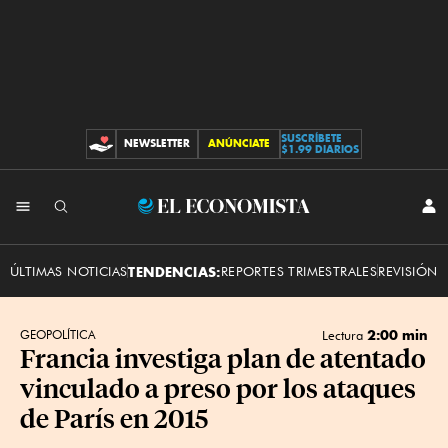
SUSCRÍBETE
NEWSLETTER
ANÚNCIATE
CONTRIBUCIONES
$1.99 DIARIOS
INI
El
SES
Economista
ÚLTIMAS NOTICIAS
TENDENCIAS:
REPORTES TRIMESTRALES
REVISIÓN 
2:00 min
GEOPOLÍTICA
Lectura
Francia investiga plan de atentado
vinculado a preso por los ataques
de París en 2015