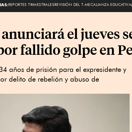
IAS:
REPORTES TRIMESTRALES
REVISIÓN DEL T-MEC
ALIANZA EDUCATIVA
anunciará el jueves s
por fallido golpe en P
34 años de prisión para el expresidente y
r delito de rebelión y abuso de