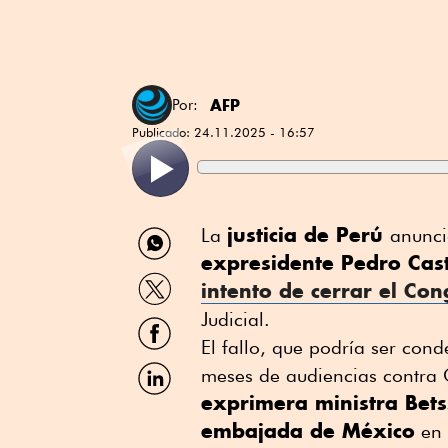
AFP
Por:
Publicado:
24.11.2025 - 16:57
Compartir
justicia de Perú
La
anunci
por
expresidente Pedro Cast
WhatsApp
Compartir
intento de cerrar el
Con
por
Twitter
Judicial.
Compartir
por
El fallo, que podría ser con
Facebook
Compartir
meses de audiencias contra Ca
por
exprimera ministra Bet
Linkedin
embajada de México
en