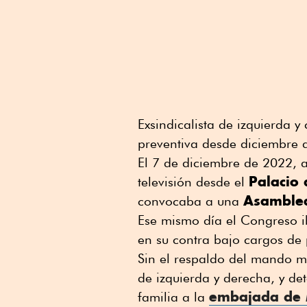
Exsindicalista de izquierda y
preventiva desde diciembre 
El 7 de diciembre de 2022, 
Palacio
televisión desde el
Asamblea
convocaba a una
Ese mismo día el Congreso i
en su contra bajo cargos de 
Sin el respaldo del mando mi
de izquierda y derecha, y det
embajada de 
familia a la