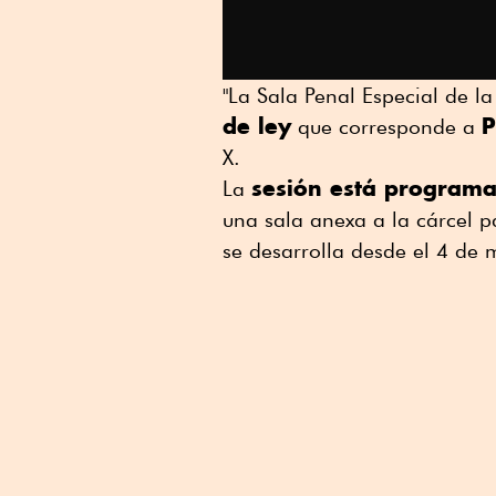
"La Sala Penal Especial de l
de ley
P
que corresponde a
X.
sesión está program
La
una sala anexa a la cárcel p
se desarrolla desde el 4 de 