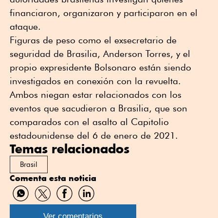
financiaron, organizaron y participaron en el
ataque.
Figuras de peso como el exsecretario de
seguridad de Brasilia, Anderson Torres, y el
propio expresidente Bolsonaro están siendo
investigados en conexión con la revuelta.
Ambos niegan estar relacionados con los
eventos que sacudieron a Brasilia, que son
comparados con el asalto al Capitolio
estadounidense del 6 de enero de 2021.
Temas relacionados
Brasil
Comenta esta noticia
Compartir
Compartir
Compartir
Compartir
por
por
por
por
WhatsApp
Twitter
Facebook
Linkedin
Ver comentarios