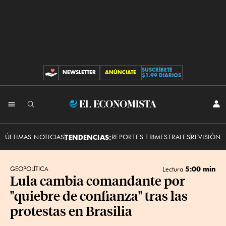
SUSCRÍBETE
NEWSLETTER
ANÚNCIATE
CONTRIBUCIONES
$1.99 DIARIOS
INI
El
SES
Economista
ÚLTIMAS NOTICIAS
TENDENCIAS:
REPORTES TRIMESTRALES
REVISIÓN 
5:00 min
GEOPOLÍTICA
Lectura
Lula cambia comandante por
"quiebre de confianza" tras las
protestas en Brasilia