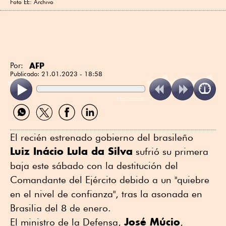
Foto EE: Archivo
AFP
Por:
Publicado:
21.01.2023 - 18:58
ReadSpeaker
Compartir
Compartir
Compartir
Compartir
por
por
por
por
WhatsApp
Twitter
Facebook
Linkedin
El recién estrenado gobierno del brasileño
Luiz Inácio Lula da Silva
sufrió su primera
baja este sábado con la destitución del
Comandante del Ejército debido a un "quiebre
en el nivel de confianza", tras la asonada en
Brasilia del 8 de enero.
José Múcio
El ministro de la Defensa,
,