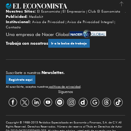
Nuestros Sitios:
El Economista
El Empresario
Club El Economista
Subir
Publicidad:
Mediakit
Institucional:
Aviso de Privacidad
Aviso de Privacidad Integral
Contacto
Una empresa de Nacer Global
Trabaja con nosotros
Ir a la bolsa de trabajo
Newsletter.
Suscríbete a nuestros
Regístrate aquí
Al suscribirte, aceptas nuestras
políticas de privacidad
.
Síguenos
Copyright © 1988-2015 Periódico Especializado en Economía y Finanzas, S.A. de C.V. All
Rights Reserved. Derechos Reservados. Número de reserva al Título en Derechos de Autor
04-2010-062510353600-203. Al visitar esta página, usted está de acuerdo con los