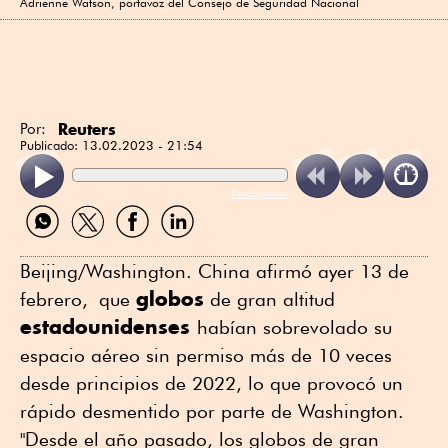
Adrienne Watson, portavoz del Consejo de Seguridad Nacional
Reuters
Por:
Publicado:
13.02.2023 - 21:54
ReadSpeaker
Compartir
Compartir
Compartir
Compartir
por
por
por
por
WhatsApp
Twitter
Facebook
Linkedin
Beijing/Washington. China afirmó ayer 13 de
globos
febrero, que
de gran altitud
estadounidenses
habían sobrevolado su
espacio aéreo sin permiso más de 10 veces
desde principios de 2022, lo que provocó un
rápido desmentido por parte de Washington.
"Desde el año pasado, los globos de gran