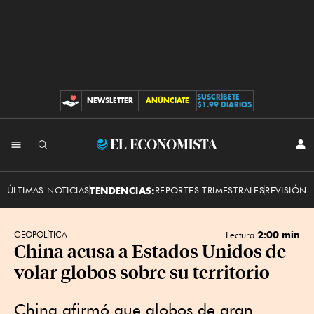
SUSCRÍBETE
NEWSLETTER
ANÚNCIATE
CONTRIBUCIONES
$1.99 DIARIOS
INI
El
SES
Economista
ÚLTIMAS NOTICIAS
TENDENCIAS:
REPORTES TRIMESTRALES
REVISIÓN 
2:00 min
GEOPOLÍTICA
Lectura
China acusa a Estados Unidos de
volar globos sobre su territorio
China afirmó que globos de gran