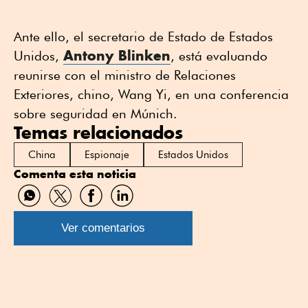
Ante ello, el secretario de Estado de Estados
Antony Blinken
Unidos,
, está evaluando
reunirse con el ministro de Relaciones
Exteriores, chino, Wang Yi, en una conferencia
sobre seguridad en Múnich.
Temas relacionados
China
Espionaje
Estados Unidos
Comenta esta noticia
Compartir
Compartir
Compartir
Compartir
por
por
por
por
WhatsApp
Twitter
Facebook
Linkedin
Ver comentarios