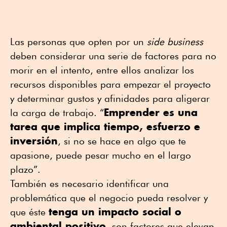
Las personas que opten por un
side business
deben considerar una serie de factores para no
morir en el intento, entre ellos analizar los
recursos disponibles para empezar el proyecto
y determinar gustos y afinidades para aligerar
Emprender es una
la carga de trabajo. “
tarea que implica tiempo, esfuerzo e
inversión
, si no se hace en algo que te
apasione, puede pesar mucho en el largo
plazo”.
También es necesario identificar una
problemática que el negocio pueda resolver y
tenga un impacto social o
que éste
ambiental positivo
, son factores que elevan