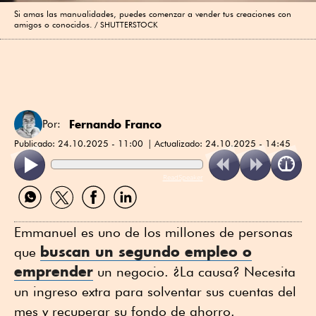
Si amas las manualidades, puedes comenzar a vender tus creaciones con
amigos o conocidos.
SHUTTERSTOCK
Fernando Franco
Por:
Publicado:
24.10.2025 - 11:00
Actualizado:
24.10.2025 - 14:45
ReadSpeaker
Compartir
Compartir
Compartir
Compartir
por
por
por
por
WhatsApp
Twitter
Facebook
Linkedin
Emmanuel es uno de los millones de personas
buscan un segundo empleo o
que
emprender
un negocio. ¿La causa? Necesita
un ingreso extra para solventar sus cuentas del
mes y recuperar su fondo de ahorro.