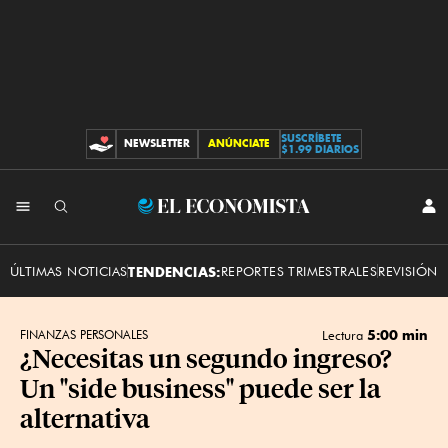
SUSCRÍBETE
NEWSLETTER
ANÚNCIATE
CONTRIBUCIONES
$1.99 DIARIOS
INI
El
SES
Economista
ÚLTIMAS NOTICIAS
TENDENCIAS:
REPORTES TRIMESTRALES
REVISIÓN 
5:00 min
FINANZAS PERSONALES
Lectura
¿Necesitas un segundo ingreso?
Un "side business" puede ser la
alternativa