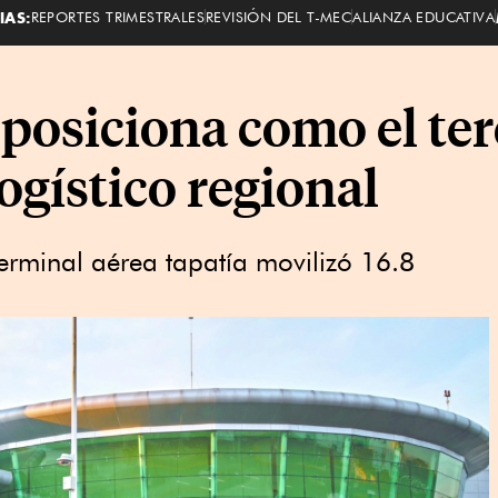
IAS:
REPORTES TRIMESTRALES
REVISIÓN DEL T-MEC
ALIANZA EDUCATIVA
 posiciona como el te
logístico regional
erminal aérea tapatía movilizó 16.8