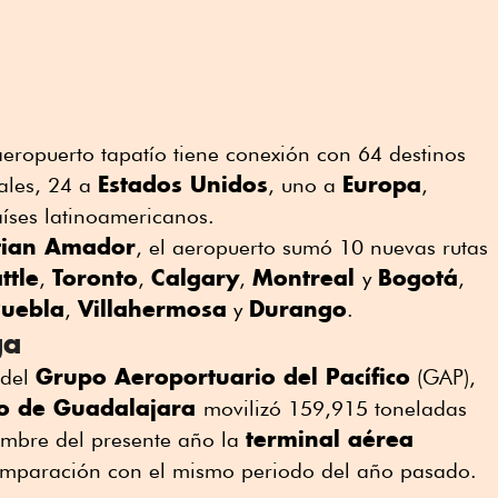
aeropuerto tapatío tiene conexión con 64 destinos
Estados Unidos
Europa
ales, 24 a
, uno a
,
aíses latinoamericanos.
tian Amador
, el aeropuerto sumó 10 nuevas rutas
ttle
Toronto
Calgary
Montreal
Bogotá
,
,
,
y
,
uebla
Villahermosa
Durango
,
y
.
ga
Grupo Aeroportuario del Pacífico
 del
(GAP),
o de Guadalajara
movilizó 159,915 toneladas
terminal aérea
embre del presente año la
omparación con el mismo periodo del año pasado.