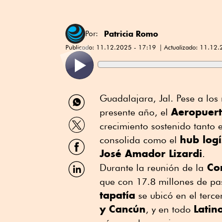
Patricia Romo
Por:
Publicado:
11.12.2025 - 17:19
Actualizado:
11.12.
Compartir
Guadalajara, Jal. Pese a los 
por
Aeropuert
presente año, el
WhatsApp
Compartir
crecimiento sostenido tanto
por
hub logí
Twitter
consolida como el
Compartir
por
José Amador Lizardi
.
Facebook
Compartir
Com
Durante la reunión de la
por
que con 17.8 millones de pa
Linkedin
tapatía
se ubicó en el terc
y Cancún
Latin
, y en todo