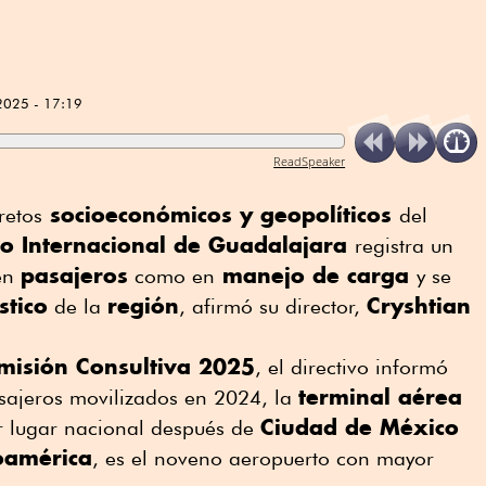
2025 - 17:19
ReadSpeaker
socioeconómicos y geopolíticos
retos
del
o Internacional de Guadalajara
registra un
pasajeros
manejo de carga
 en
como en
y se
stico
región
Cryshtian
de la
, afirmó su director,
isión Consultiva 2025
, el directivo informó
terminal aérea
sajeros movilizados en 2024, la
Ciudad de México
er lugar nacional después de
oamérica
, es el noveno aeropuerto con mayor