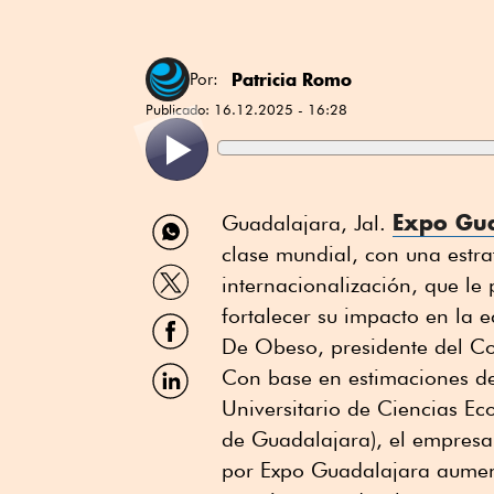
Patricia Romo
Por:
Publicado:
16.12.2025 - 16:28
Compartir
Expo Gu
Guadalajara, Jal.
por
clase mundial, con una estra
WhatsApp
Compartir
internacionalización, que le
por
Twitter
fortalecer su impacto en la
Compartir
por
De Obeso, presidente del Co
Facebook
Compartir
Con base en estimaciones de
por
Universitario de Ciencias E
Linkedin
de Guadalajara), el empres
por Expo Guadalajara aument