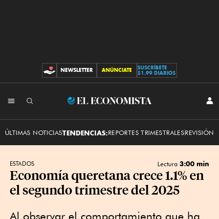
SUSCRÍBETE
NEWSLETTER
ANÚNCIATE
CONTRIBUCIONES
$1.99 DIARIOS
INI
El
SES
Economista
ÚLTIMAS NOTICIAS
TENDENCIAS:
REPORTES TRIMESTRALES
REVISIÓN 
3:00 min
ESTADOS
Lectura
Economía queretana crece 1.1% en
el segundo trimestre del 2025
Al observar el comportamiento que ha