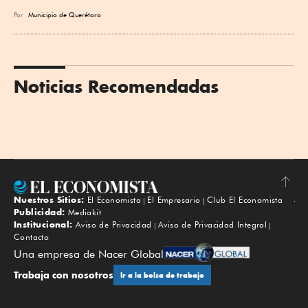
Por
Municipio de Querétaro
Noticias Recomendadas
Nuestros Sitios:
El Economista
El Empresario
Club El Economista
Subir
Publicidad:
Mediakit
Institucional:
Aviso de Privacidad
Aviso de Privacidad Integral
Contacto
Una empresa de Nacer Global
Trabaja con nosotros
Ir a la bolsa de trabajo