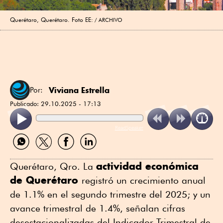
Querétaro, Querétaro. Foto EE:
ARCHIVO
Viviana Estrella
Por:
Publicado:
29.10.2025 - 17:13
ReadSpeaker
Compartir
Compartir
Compartir
Compartir
por
por
por
por
WhatsApp
Twitter
Facebook
Linkedin
actividad económica
Querétaro, Qro. La
de Querétaro
registró un crecimiento anual
de 1.1% en el segundo trimestre del 2025; y un
avance trimestral de 1.4%, señalan cifras
desestacionalizadas del Indicador Trimestral de