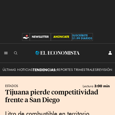
SUSCRÍBETE
NEWSLETTER
ANÚNCIATE
CONTRIBUCIONES
$1.99 DIARIOS
INI
El
SES
Economista
ÚLTIMAS NOTICIAS
TENDENCIAS:
REPORTES TRIMESTRALES
REVISIÓN 
3:00 min
ESTADOS
Lectura
Tijuana pierde competitividad
frente a San Diego
Litro de combustible en territorio