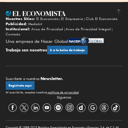
Nuestros Sitios:
El Economista
El Empresario
Club El Economista
Subir
Publicidad:
Mediakit
Institucional:
Aviso de Privacidad
Aviso de Privacidad Integral
Contacto
Una empresa de Nacer Global
Trabaja con nosotros
Ir a la bolsa de trabajo
Newsletter.
Suscríbete a nuestros
Regístrate aquí
Al suscribirte, aceptas nuestras
políticas de privacidad
.
Síguenos
Copyright © 1988-2015 Periódico Especializado en Economía y Finanzas, S.A. de C.V. All