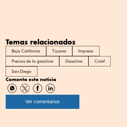
Temas relacionados
Baja California
Tijuana
Impreso
Precios de la gasolina
Gasolina
Colef
San Diego
Comenta esta noticia
Compartir
Compartir
Compartir
Compartir
por
por
por
por
WhatsApp
Twitter
Facebook
Linkedin
Ver comentarios