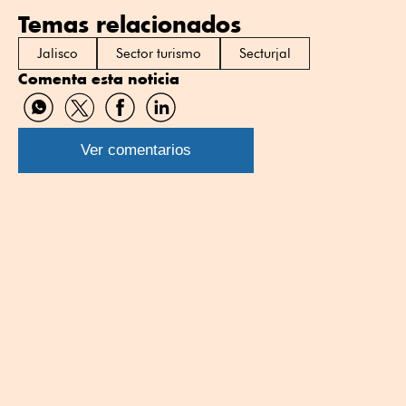
Temas relacionados
Jalisco
Sector turismo
Secturjal
Comenta esta noticia
Compartir
Compartir
Compartir
Compartir
por
por
por
por
WhatsApp
Twitter
Facebook
Linkedin
Ver comentarios