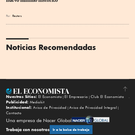
nuevo mínimo histórico
Por
Reuters
Noticias Recomendadas
Nuestros Sitios:
El Economista
El Empresario
Club El Economista
Subir
Publicidad:
Mediakit
Institucional:
Aviso de Privacidad
Aviso de Privacidad Integral
Contacto
Una empresa de Nacer Global
Trabaja con nosotros
Ir a la bolsa de trabajo