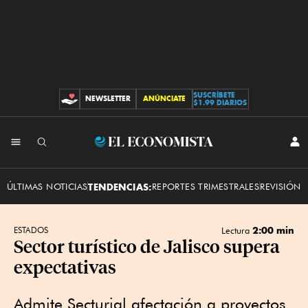
SUSCRÍBETE
NEWSLETTER
ANÚNCIATE
CONTRIBUCIONES
$1.99 DIARIOS
INI
El
SES
Economista
ÚLTIMAS NOTICIAS
TENDENCIAS:
REPORTES TRIMESTRALES
REVISIÓN 
2:00 min
ESTADOS
Lectura
Sector turístico de Jalisco supera
expectativas
Admite Secturjal afectación a proyectos